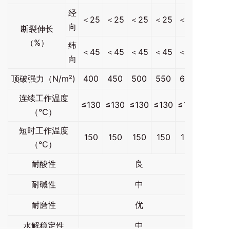
经
＜25
＜25
＜25
＜25
＜25
向
断裂伸长
（%）
纬
＜45
＜45
＜45
＜45
＜45
向
顶破强力（N/m²)
400
450
500
550
600
连续工作温度
≤130
≤130
≤130
≤130
≤130
（℃）
短时工作温度
150
150
150
150
150
（℃）
耐酸性
良
耐碱性
中
耐磨性
优
水解稳定性
中