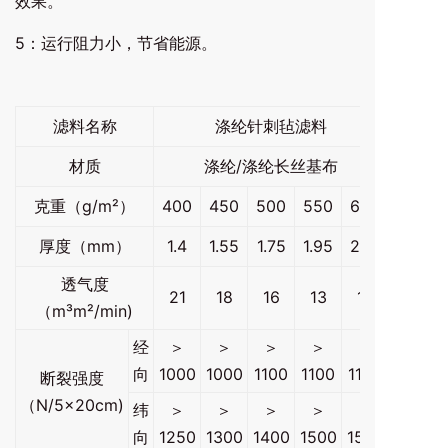
效果。
5：运行阻力小，节省能源。
滤料名称
涤纶针刺毡滤料
材质
涤纶/涤纶长丝基布
克重（g/m²）
400
450
500
550
600
厚度（mm）
1.4
1.55
1.75
1.95
2.15
透气度
21
18
16
13
12
（m³m²/min)
经
＞
＞
＞
＞
＞
向
1000
1000
1100
1100
1150
断裂强度
（N/5×20cm)
纬
＞
＞
＞
＞
＞
向
1250
1300
1400
1500
1500