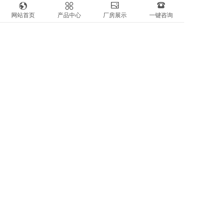
烧毛、压光、热定型（镜面处
网站首页
产品中心
厂房展示
一键咨询
后处理方式
理）
你可能还喜欢
E针刺毡
涤纶针刺毡
P84针刺毡
PPS针刺毡
© 1995-2021 天台环球筛网有限公司拥有所有版权
本站使用
百度智能门户
搭建
管理登录