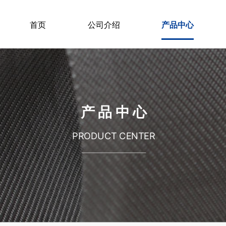
首页
公司介绍
产品中心
产品中心
PRODUCT CENTER