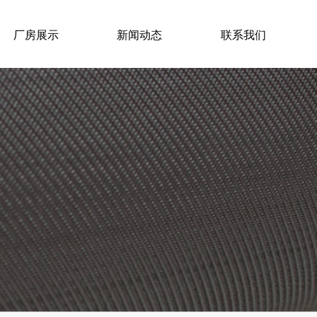
厂房展示
新闻动态
联系我们