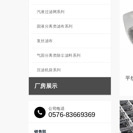
汽液过滤网系列
固液分离类滤布系列
复丝滤布
气固分离类除尘滤料系列
压滤机袋系列
平
厂房展示
公司电话
0576-83669369
销售部