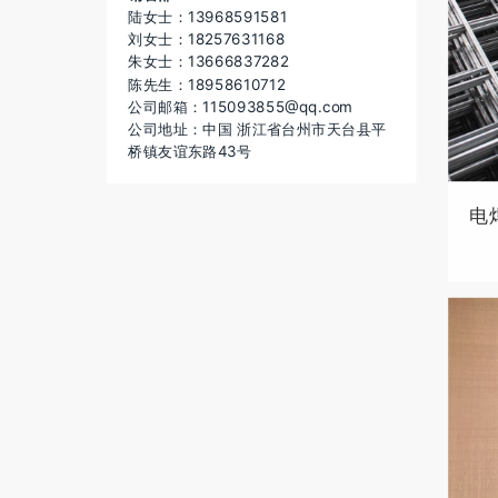
陆女士：13968591581
刘女士：18257631168
朱女士：13666837282
陈先生：18958610712
公司邮箱：115093855@qq.com
公司地址：中国 浙江省台州市天台县平
桥镇友谊东路43号
电