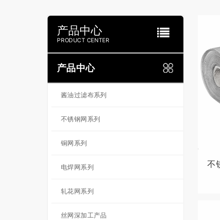
产品中心
PRODUCT CENTER
产品中心
酱油过滤布系列
不锈钢网系列
铜网系列
不
电焊网系列
轧花网系列
丝网深加工产品