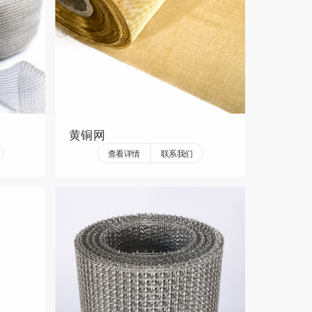
黄铜网
查看详情
联系我们